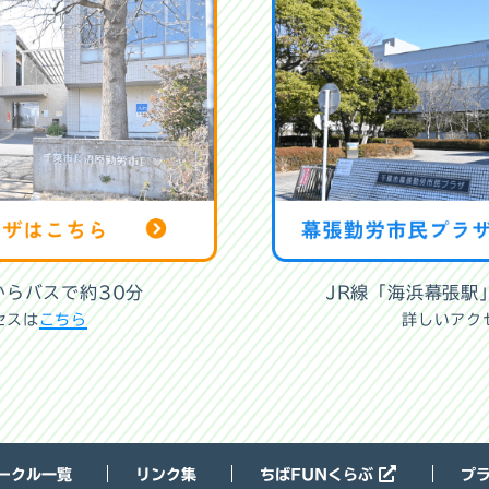
からバスで約30分
JR線「海浜幕張駅
セスは
こちら
詳しいアク
ークル一覧
リンク集
ちばFUNくらぶ
プ