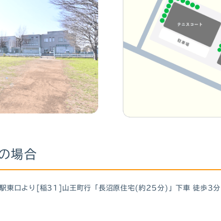
の場合
駅東口より[稲31]山王町行「長沼原住宅(約25分)」下車 徒歩3分