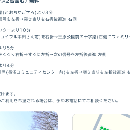
ース2台含む）無料
(とおちかごさろ)より3分
信号を左折→突き当りを右折後直進 右側
ンターより10分
ョイフル本田さん前)を右折→王原公園前の十字路(右側にファミリ
より5分
をくぐり右折→すぐに左折→次の信号を左折後直進 左側
より4分
号(長沼コミュニティセンター前)を左折→突き当りを左折後直進 
だけます。
のご利用を希望される場合は、予めお電話にてご相談ください。