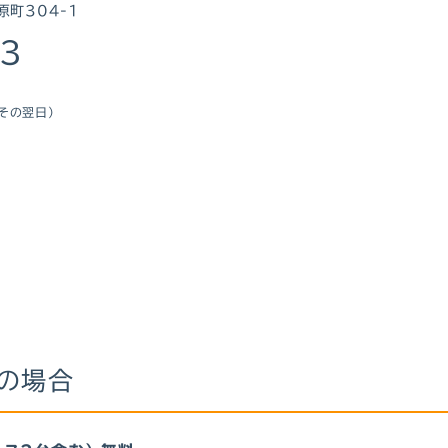
原町304-1
63
その翌日）
の場合