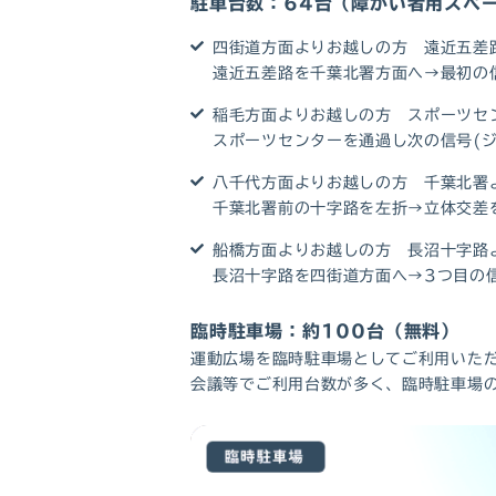
駐車台数：64台（障がい者用スペ
四街道方面よりお越しの方 遠近五差路
遠近五差路を千葉北署方面へ→最初の
稲毛方面よりお越しの方 スポーツセ
スポーツセンターを通過し次の信号(ジ
八千代方面よりお越しの方 千葉北署
千葉北署前の十字路を左折→立体交差
船橋方面よりお越しの方 長沼十字路
長沼十字路を四街道方面へ→3つ目の信
臨時駐車場：約100台（無料）
運動広場を臨時駐車場としてご利用いた
会議等でご利用台数が多く、臨時駐車場