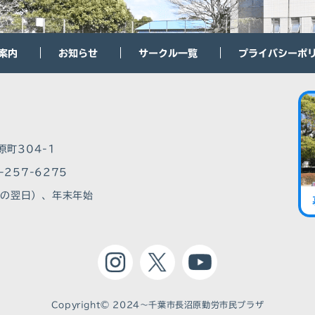
案内
お知らせ
サークル一覧
プライバシーポ
原町304-1
-257-6275
その翌日）、年末年始
Copyright© 2024～千葉市長沼原勤労市⺠プラザ