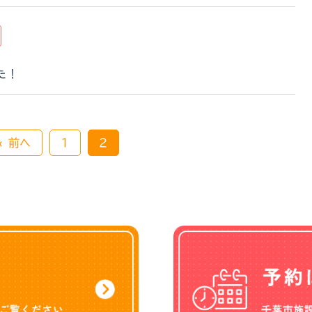
た！
« 前へ
1
2