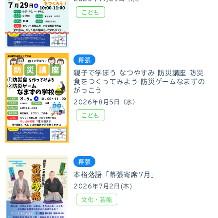
こども
幕張
親子で学ぼう なつやすみ 防災講座 防災
食をつくってみよう 防災ゲームなまずの
がっこう
2026年8月5日（水）
こども
幕張
本格落語「幕張寄席7月」
2026年7月2日(木)
文化・芸能