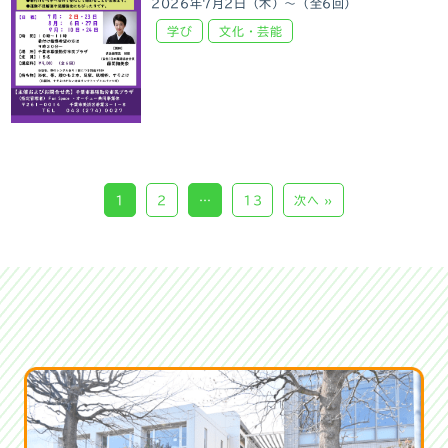
2026年7月2日（木）～（全6回）
学び
文化・芸能
1
2
…
13
次へ »