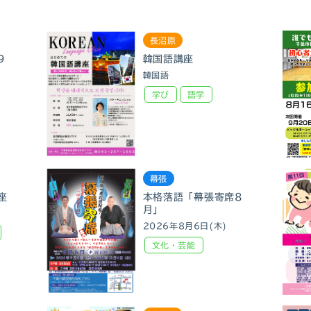
長沼原
9
韓国語講座
韓国語
学び
語学
幕張
座
本格落語「幕張寄席8
月」
2026年8月6日(木)
文化・芸能