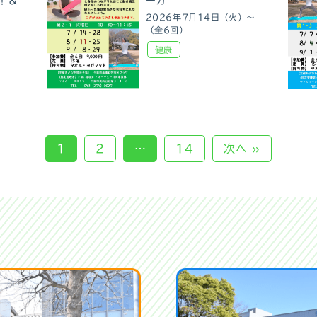
！＆
ーガ
2026年7月14日（火）～
（全6回）
健康
1
2
…
14
次へ »