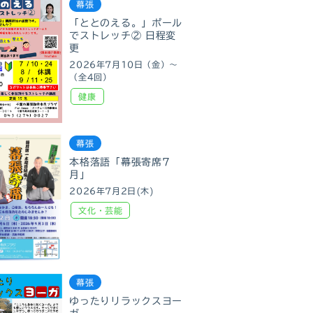
幕張
「ととのえる。」ポール
でストレッチ② 日程変
更
2026年7月10日（金）～
（全4回）
健康
幕張
本格落語「幕張寄席7
月」
2026年7月2日(木)
文化・芸能
幕張
ゆったりリラックスヨー