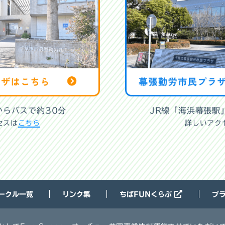
からバスで約30分
JR線「海浜幕張駅
セスは
こちら
詳しいアク
ークル一覧
リンク集
ちばFUNくらぶ
プ