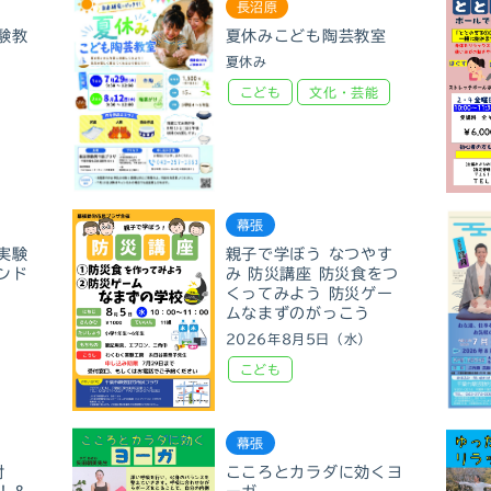
長沼原
験教
夏休みこども陶芸教室
夏休み
こども
文化・芸能
幕張
実験
親子で学ぼう なつやす
ンド
み 防災講座 防災食をつ
くってみよう 防災ゲー
ムなまずのがっこう
）
2026年8月5日（水）
こども
幕張
対
こころとカラダに効くヨ