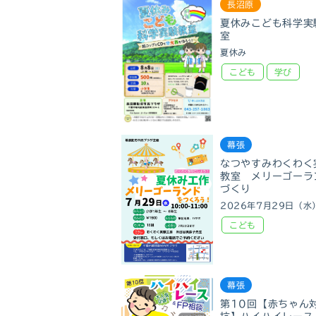
長沼原
夏休みこども科学実
室
夏休み
こども
学び
幕張
なつやすみわくわく
教室 メリーゴーラ
づくり
2026年7月29日（水
こども
幕張
第10回【赤ちゃん