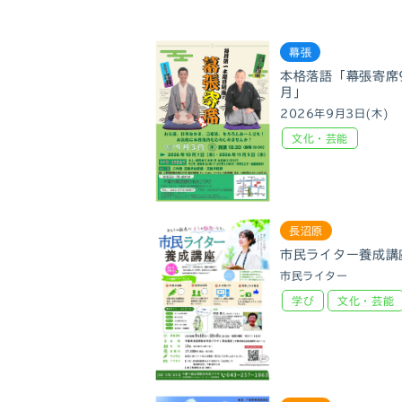
幕張
本格落語「幕張寄席
月」
2026年9月3日(木)
文化・芸能
長沼原
市民ライター養成講
市民ライター
学び
文化・芸能