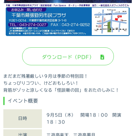
ダウンロード（PDF）
まだまだ残暑厳しい９月は季節の特別回！
ちょっぴりコワい、けどおもしろい！
背筋がゾッと涼しくなる「怪談噺の回」をおたのしみに！
イベント概要
9月5日（木） 開場18：00 開演
日時
18：30
出演
三遊亭楽天、三遊亭鳳月