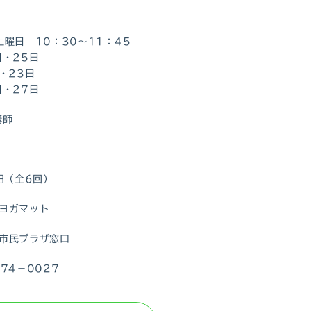
土曜日 10：30～11：45
日・25日
日・23日
日・27日
講師
0円（全6回）
ヨガマット
市民プラザ窓口
274－0027