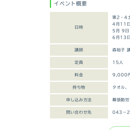
イベント概要
第2・4
4月11
日時
5月 9
6月13
講師
森裕子 
定員
15人
料金
9,00
持ち物
タオル、
申し込み方法
幕張勤労
問い合わせ先
043－