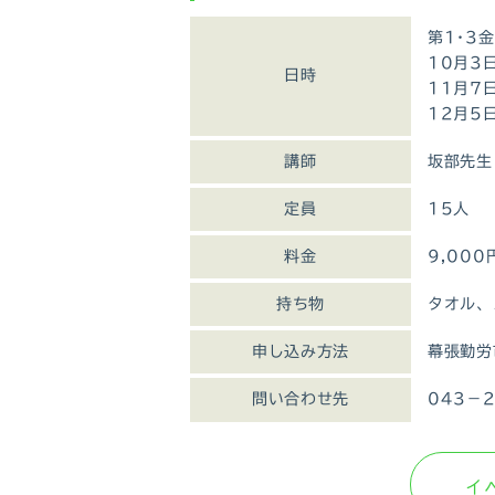
第1･3
10月3
日時
11月7
12月5
講師
坂部先生
定員
15人
料金
9,00
持ち物
タオル、
申し込み方法
幕張勤労
問い合わせ先
043－2
イ