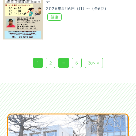
チ
2026年4月6日（月）～（全6回）
健康
1
2
…
6
次へ »